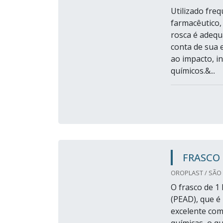
Utilizado fre
farmacêutico,
rosca é adequ
conta de sua e
ao impacto, i
químicos.&...
FRASCO 
OROPLAST / SÃO 
O frasco de 1
(PEAD), que é 
excelente com