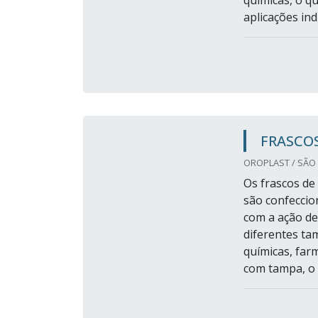
químicas, o q
aplicações ind
FRASCO
OROPLAST / SÃO 
Os frascos de
são confeccio
com a ação de
diferentes ta
químicas, far
com tampa, o q