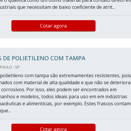
ue o qualifica como um ótimo material para contato direto e
ustriais que necessitam de baixo coeficiente de atrit...
Cotar agora
S DE POLIETILENO COM TAMPA
PAULO - SP
 polietileno com tampa são extremamentes resistentes, pois
nados com material de alta qualidade e que não se deterior
 corrosivos. Por isso, eles podem ser encontrados em
manhos e modelos, todos ideais para uso em em indústrias
macêuticas e alimentícias, por exemplo. Estes frascos contam
ue...
Cotar agora