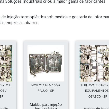
a Soluções Industriais criou a maior gama de fabricantes
 de injeção termoplástica sob medida e gostaria de informa
das empresas abaixo:
NAGEM E
MVA MOLDES / SÃO
FERJEMAQ USINAG
OS /
PAULO - SP
EQUIPAMENTOS 
SP
OSASCO - SP
Moldes para injeção
termoplástica
jeção
Moldes de injeç