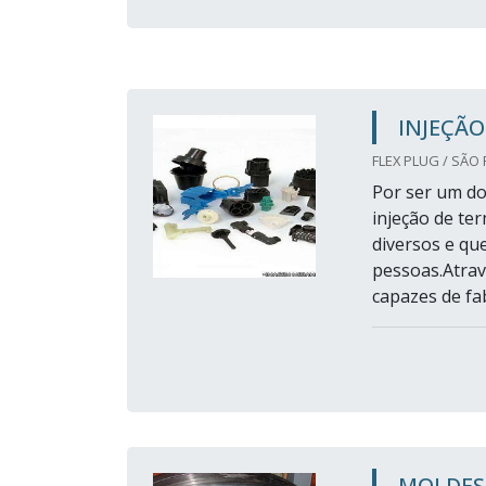
INJEÇÃO
FLEX PLUG / SÃO 
Por ser um do
injeção de te
diversos e qu
pessoas.Atrav
capazes de fab
MOLDES