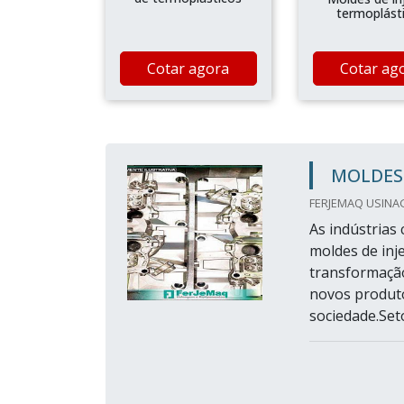
termoplást
Cotar agora
Cotar ag
MOLDES
FERJEMAQ USINA
As indústrias
moldes de inj
transformaçã
novos produto
sociedade.Set