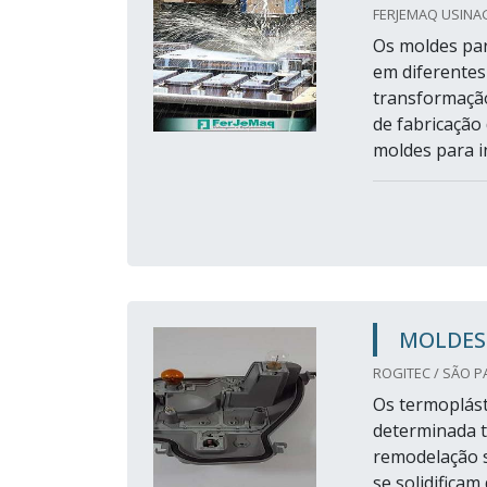
FERJEMAQ USINA
Os moldes par
em diferentes
transformação
de fabricação
moldes para in
MOLDES 
ROGITEC / SÃO P
Os termoplást
determinada t
remodelação s
se solidificam