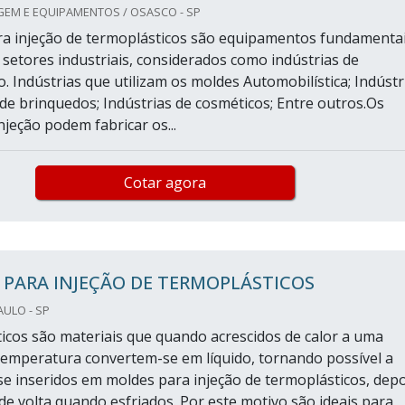
GEM E EQUIPAMENTOS / OSASCO - SP
a injeção de termoplásticos são equipamentos fundamenta
 setores industriais, considerados como indústrias de
. Indústrias que utilizam os moldes Automobilística; Indústr
 de brinquedos; Indústrias de cosméticos; Entre outros.Os
jeção podem fabricar os...
Cotar agora
PARA INJEÇÃO DE TERMOPLÁSTICOS
AULO - SP
icos são materiais que quando acrescidos de calor a uma
emperatura convertem-se em líquido, tornando possível a
e inseridos em moldes para injeção de termoplásticos, depo
 de volta quando esfriados. Por este motivo são ideais para