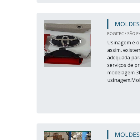
MOLDES 
ROGITEC / SÃO P
Usinagem é o 
assim, exist
adequada para
serviços de p
modelagem 3D
usinagem.Mold
MOLDES 