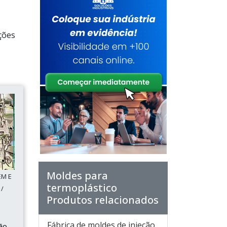
ções
Moldes para
EM E
termoplástico
/
Produtos relacionados
Fábrica de moldes de injeção
ão