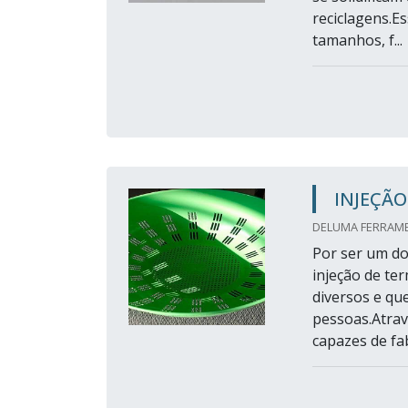
reciclagens.E
tamanhos, f...
INJEÇÃO
DELUMA FERRAMEN
Por ser um do
injeção de te
diversos e qu
pessoas.Atrav
capazes de fab