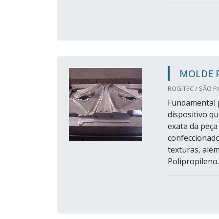
MOLDE 
ROGITEC / SÃO P
Fundamental p
dispositivo qu
exata da peça
confeccionado
texturas, alé
Polipropileno..