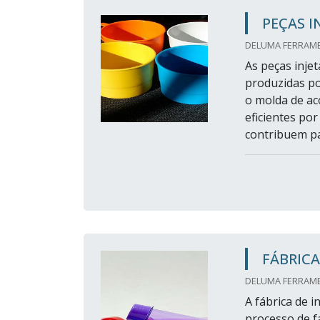
PEÇAS I
DELUMA FERRAMEN
As peças injet
produzidas po
o molda de ac
eficientes po
contribuem pa
FÁBRICA
DELUMA FERRAMEN
A fábrica de i
processo de f