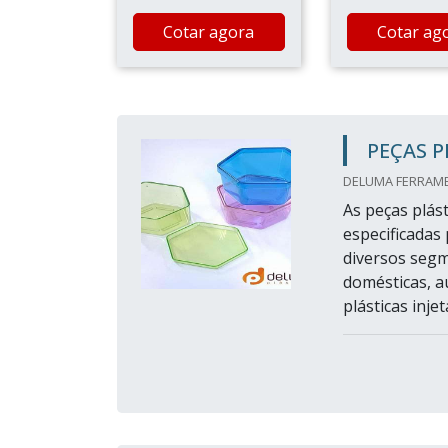
Cotar agora
Cotar ag
PEÇAS P
DELUMA FERRAMEN
As peças plást
especificadas 
diversos segme
domésticas, au
plásticas inje