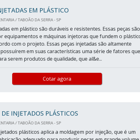
NJETADAS EM PLÁSTICO
TARIA / TABOÃO DA SERRA - SP
adas em plástico são duráveis e resistentes. Essas peças são
r equipamentos e máquinas injetoras que fundem o plástic
ordo com o projeto. Essas peças injetadas são altamente
r possuírem em suas características uma série de fatores qu
ra serem produtos de qualidade, que al&e...
Cotar agora
 DE INJETADOS PLÁSTICOS
TARIA / TABOÃO DA SERRA - SP
njetados plásticos aplica a moldagem por injeção, que é um
abricação adequado para produzir peças em grande volume.