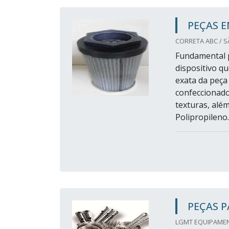
PEÇAS 
CORRETA ABC / 
Fundamental p
dispositivo qu
exata da peça
confeccionado
texturas, alé
Polipropileno..
PEÇAS P
LGMT EQUIPAMENT