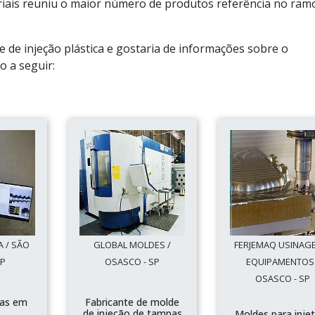
iais reuniu o maior número de produtos referência no ram
 de injeção plástica e gostaria de informações sobre o
 a seguir:
A / SÃO
GLOBAL MOLDES /
FERJEMAQ USINAG
SP
OSASCO - SP
EQUIPAMENTOS 
OSASCO - SP
das em
Fabricante de molde
de injeção de tampas
Moldes para inje