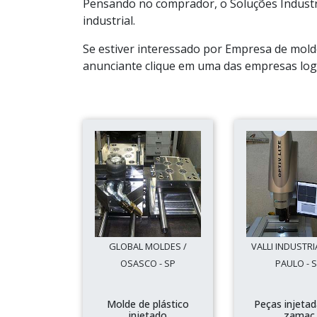
Pensando no comprador, o Soluções Industr
industrial.
Se estiver interessado por Empresa de molde
anunciante clique em uma das empresas logo
GLOBAL MOLDES /
VALLI INDUSTRI
OSASCO - SP
PAULO - 
Molde de plástico
Peças injeta
injetado
zamac