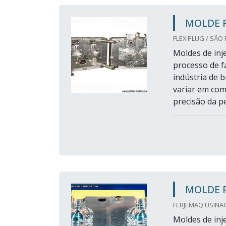
MOLDE P
FLEX PLUG / SÃO 
Moldes de inje
processo de f
indústria de 
variar em com
precisão da p
MOLDE P
FERJEMAQ USINA
Moldes de inje