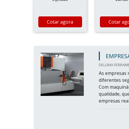
Cotar agora
Cotar ag
EMPRESA
DELUMA FERRAMEN
As empresas m
diferentes se
Com maquinári
qualidade, qu
empresas real