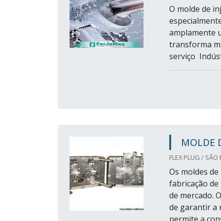
O molde de in
especialmente
amplamente ut
transforma ma
serviço Indústr
MOLDE D
FLEX PLUG / SÃO 
Os moldes de 
fabricação de
de mercado. O
de garantir a
permite a cons