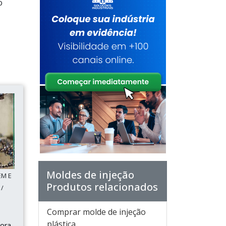
o
Moldes de injeção
EM E
Produtos relacionados
/
Comprar molde de injeção
plástica
tora