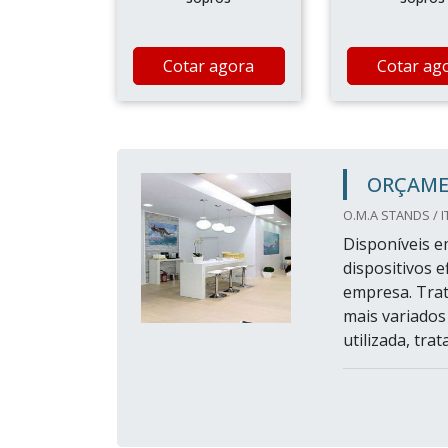
Cotar agora
Cotar ag
ORÇAME
O.M.A STANDS / I
Disponíveis e
dispositivos 
empresa. Trat
mais variados
utilizada, tra