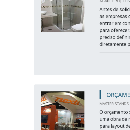
AGABE PROJETOS 
Antes de soli
as empresas d
entrar em con
para oferecer
preciso defin
diretamente pa
ORÇAME
MASTER STANDS /
O orçamento s
uma obra de m
para layout d