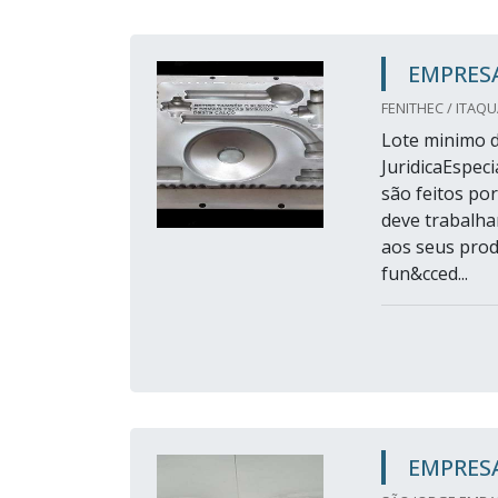
EMPRES
FENITHEC / ITAQ
Lote minimo d
JuridicaEspec
são feitos p
deve trabalha
aos seus prod
fun&cced...
EMPRES