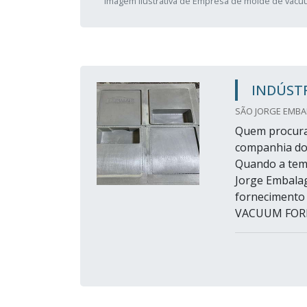
Imagem ilustrativa de Empresa de molde de vacu
INDÚST
SÃO JORGE EMBAL
Quem procura
companhia do
Quando a temá
Jorge Embalag
fornecimento
VACUUM FORMI