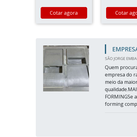
Cotar agora
Cotar ag
EMPRES
SÃO JORGE EMBAL
Quem procura
empresa do r
meio da maior
qualidade.M
FORMINGSe al
forming compr