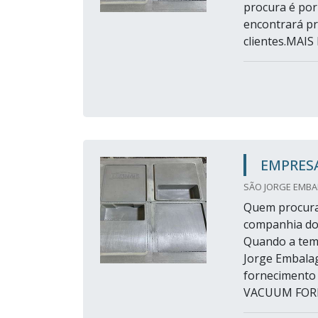
procura é por
encontrará p
clientes.MAI
EMPRES
SÃO JORGE EMBAL
Quem procura
companhia do
Quando a temá
Jorge Embalag
fornecimento
VACUUM FORMI