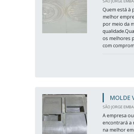
SÃO JORGE EMBAL
Quem está à 
melhor empre
por meio da m
qualidade.Qu
os melhores 
com comprome
MOLDE 
SÃO JORGE EMBAL
A empresa ou 
encontrará a 
na melhor em