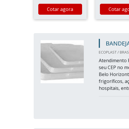
Cotar agora
Cotar ag
BANDEJA
ECOPLAST / BRASI
Atendimento P
seu CEP no m
Belo Horizont
frigoríficos, 
hospitais, ent