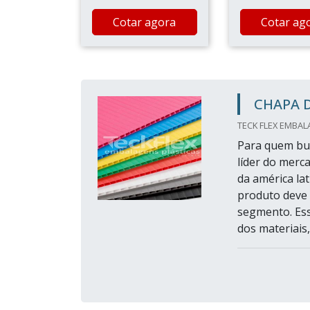
Cotar agora
Cotar ag
CHAPA 
TECK FLEX EMBAL
Para quem bus
líder do merc
da américa la
produto deve 
segmento. Ess
dos materiais,