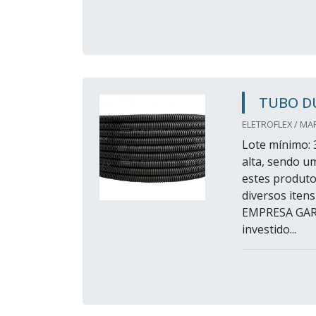
TUBO D
ELETROFLEX / MA
Lote mínimo: 
alta, sendo u
estes produto
diversos iten
EMPRESA GAR
investido...