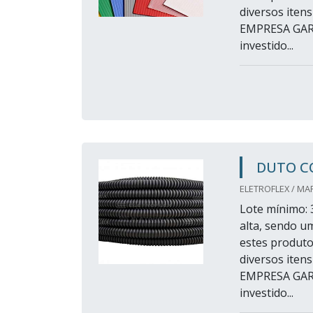
diversos iten
EMPRESA GAR
investido...
DUTO C
ELETROFLEX / MA
Lote mínimo: 
alta, sendo u
estes produto
diversos iten
EMPRESA GAR
investido...