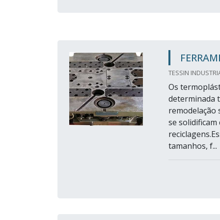
FERRAME
TESSIN INDUSTRI
Os termoplást
determinada t
remodelação s
se solidificam
reciclagens.E
tamanhos, f...