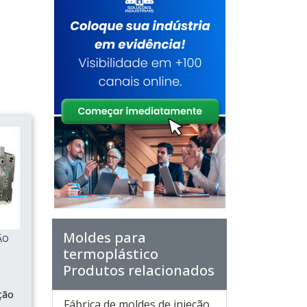
Moldes para
ÃO
termoplástico
Produtos relacionados
ção
Fábrica de moldes de injeção