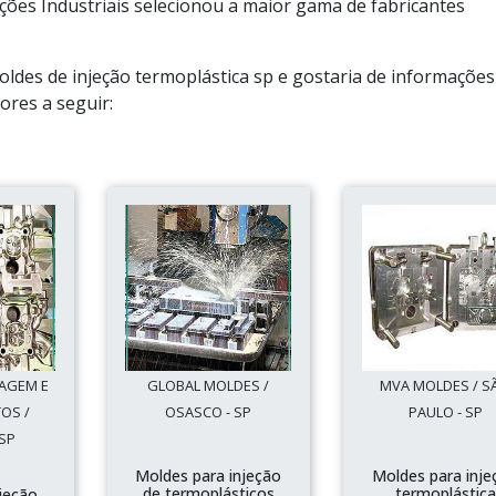
ões Industriais selecionou a maior gama de fabricantes
oldes de injeção termoplástica sp e gostaria de informações
res a seguir:
NAGEM E
GLOBAL MOLDES /
MVA MOLDES / S
OS /
OSASCO - SP
PAULO - SP
SP
Moldes para injeção
Moldes para inje
de termoplásticos
termoplástica
jeção