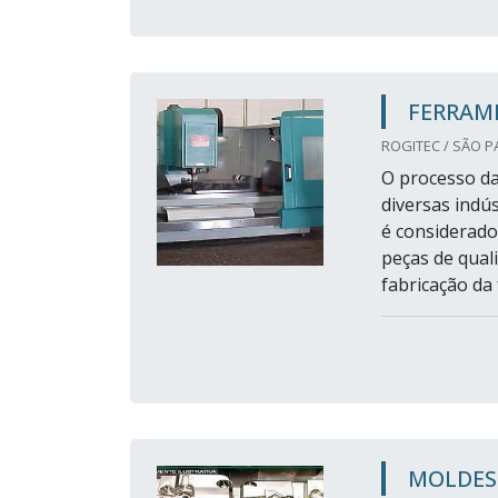
FERRAM
ROGITEC / SÃO P
O processo da
diversas indú
é considerado
peças de qual
fabricação da
MOLDES