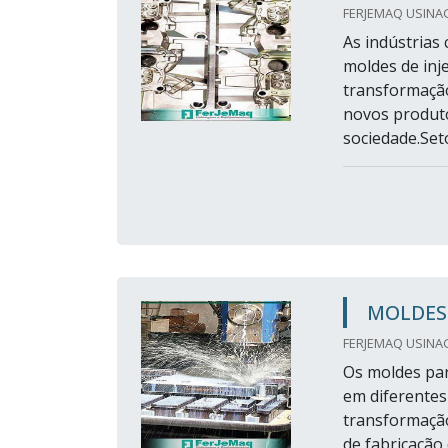
FERJEMAQ USINA
As indústrias
moldes de inj
transformaçã
novos produto
sociedade.Set
MOLDES 
FERJEMAQ USINA
Os moldes par
em diferentes
transformação
de fabricação