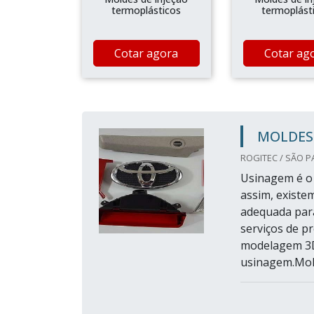
termoplásticos
termoplást
Cotar agora
Cotar ag
MOLDES 
ROGITEC / SÃO P
Usinagem é o 
assim, exist
adequada para
serviços de p
modelagem 3D
usinagem.Mold