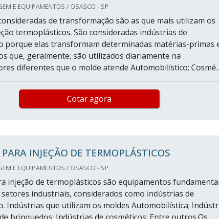
GEM E EQUIPAMENTOS / OSASCO - SP
 consideradas de transformação são as que mais utilizam os
eção termoplásticos. São consideradas indústrias de
o porque elas transformam determinadas matérias-primas
s que, geralmente, são utilizados diariamente na
ores diferentes que o molde atende Automobilístico; Cosmé..
Cotar agora
PARA INJEÇÃO DE TERMOPLÁSTICOS
GEM E EQUIPAMENTOS / OSASCO - SP
a injeção de termoplásticos são equipamentos fundamenta
 setores industriais, considerados como indústrias de
. Indústrias que utilizam os moldes Automobilística; Indústr
 de brinquedos; Indústrias de cosméticos; Entre outros.Os