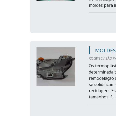
moldes para in
MOLDES 
ROGITEC / SÃO P
Os termoplást
determinada t
remodelação s
se solidificam
reciclagens.E
tamanhos, f...