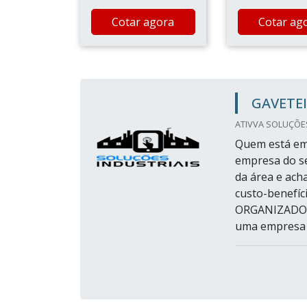
Cotar agora
Cotar ag
GAVETE
ATIVVA SOLUÇÕES 
Quem está em 
empresa do s
da área e ach
custo-benef
ORGANIZADOR 
uma empresa in