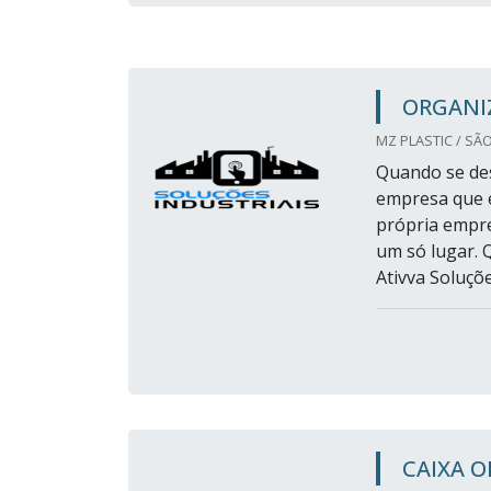
ORGANI
MZ PLASTIC / SÃO
Quando se des
empresa que é
própria empre
um só lugar. 
Ativva Soluçõe
CAIXA 