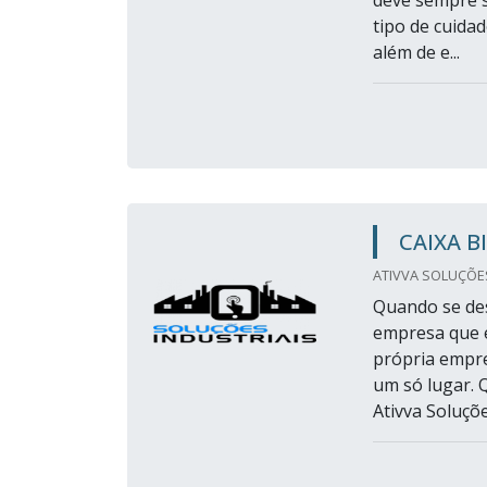
deve sempre s
tipo de cuidad
além de e...
CAIXA 
ATIVVA SOLUÇÕES 
Quando se des
empresa que é
própria empre
um só lugar. 
Ativva Soluçõe