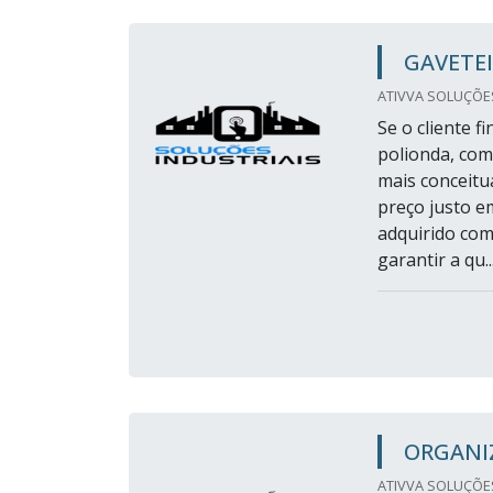
GAVETE
ATIVVA SOLUÇÕES 
Se o cliente 
polionda, com
mais conceitu
preço justo e
adquirido com
garantir a qu..
ORGANI
ATIVVA SOLUÇÕES 