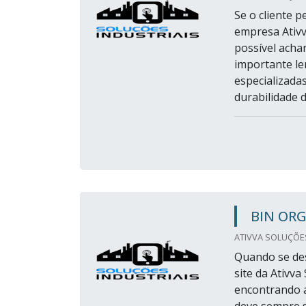
Se o cliente 
empresa Ativv
possível achar
importante le
especializadas
durabilidade d
BIN OR
ATIVVA SOLUÇÕES 
Quando se des
site da Ativv
encontrando a