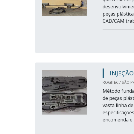
desenvolvimen
peças plástic
CAD/CAM trab
INJEÇÃO
ROGITEC / SÃO P
Método fundam
de peças plás
vasta linha d
especificaçõe
encomenda e s