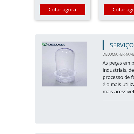
Cotar agora
Cotar ag
SERVIÇO
DELUMA FERRAMEN
As peças em p
industriais, 
processo de fa
é o mais utili
mais acessíve