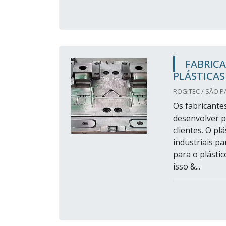
FABRICA
PLÁSTICAS
ROGITEC / SÃO P
Os fabricante
desenvolver p
clientes. O pl
industriais p
para o plásti
isso &...