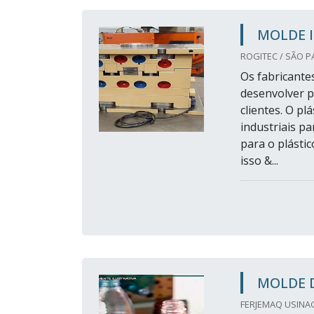
MOLDE 
ROGITEC / SÃO P
Os fabricante
desenvolver p
clientes. O pl
industriais p
para o plásti
isso &...
MOLDE D
FERJEMAQ USINA