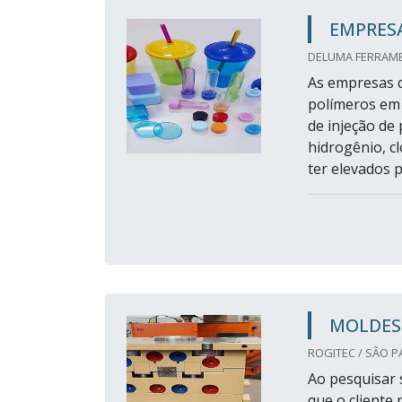
EMPRESA
DELUMA FERRAMEN
As empresas d
polímeros em 
de injeção de
hidrogênio, c
ter elevados 
MOLDES 
ROGITEC / SÃO P
Ao pesquisar 
que o cliente