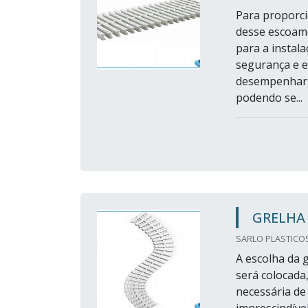
Para proporc
desse escoame
para a instala
segurança e ef
desempenhar, 
podendo se...
GRELHA 
SARLO PLASTICOS 
A escolha da 
será colocada
necessária de