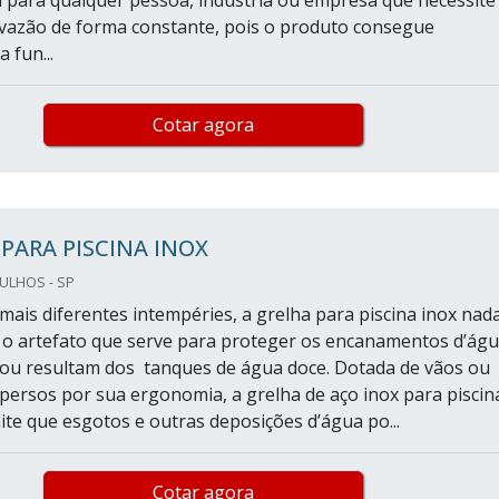
l para qualquer pessoa, indústria ou empresa que necessite
 vazão de forma constante, pois o produto consegue
 fun...
Cotar agora
PARA PISCINA INOX
ULHOS - SP
mais diferentes intempéries, a grelha para piscina inox nad
 o artefato que serve para proteger os encanamentos d’ág
ou resultam dos tanques de água doce. Dotada de vãos ou
spersos por sua ergonomia, a grelha de aço inox para piscin
e que esgotos e outras deposições d’água po...
Cotar agora