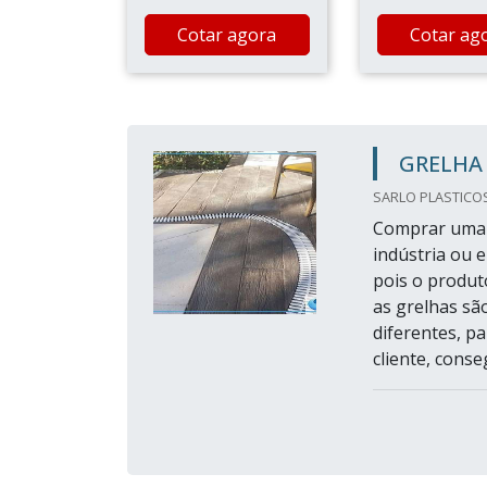
Cotar agora
Cotar ag
GRELHA 
SARLO PLASTICOS 
Comprar uma g
indústria ou 
pois o produt
as grelhas sã
diferentes, p
cliente, conse