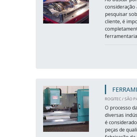
consideração 
pesquisar sob
cliente, é im
completament
ferramentariaA
FERRAM
ROGITEC / SÃO P
O processo da
diversas indú
é considerado
peças de qual