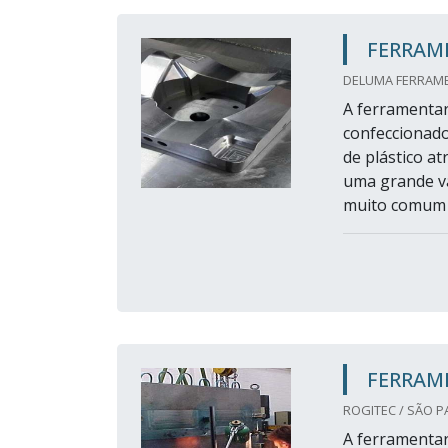
FERRAM
DELUMA FERRAMEN
A ferramentar
confeccionado
de plástico at
uma grande v
muito comum d
FERRAM
ROGITEC / SÃO P
A ferramentar