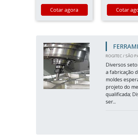
Cotar agora
Cotar ag
FERRAM
ROGITEC / SÃO P
Diversos seto
a fabricação d
moldes esper
projeto do me
qualificada; 
ser...