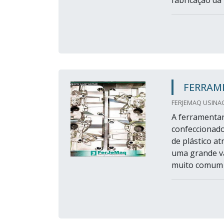
fabricação da
FERRAM
FERJEMAQ USINA
A ferramentar
confeccionado
de plástico at
uma grande v
muito comum d